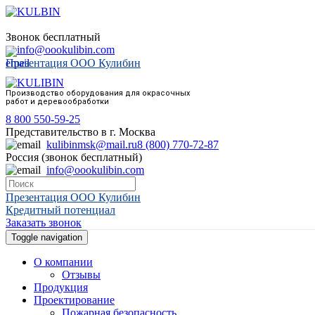
Звонок бесплатный
info@oookulibin.com
Презентация ООО Кулибин
Производство оборудования для окрасочных
работ и деревообработки
8 800 550-59-25
Представительство в г. Москва
kulibinmsk@mail.ru
8 (800) 770-72-87
Россия (звонок бесплатный)
info@oookulibin.com
Презентация ООО Кулибин
Кредитный потенциал
Заказать звонок
Toggle navigation
О компании
Отзывы
Продукция
Проектирование
Пожарная безопасность