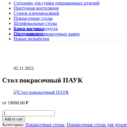
Стеллажи для сушки покрашенных изделий
Приточная вентиляция
Станок клеенаносящий
Покрасочные столы
Шлифовальные столы
Блоки нагрева воздуха
Карта поставок
Пылеуловители
Обслуживание окрасочных камер
Новые разработки
02.11.2022
Стол покрасочный ПАУК
от
19000,00
₽
Стол
покрасочный
Add to cart
ПАУК
Категории:
Покрасочные столы
,
Покрасочные столы для детал