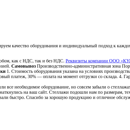
руем качество оборудования и индивидуальный подход к каждом
бом, как с НДС, так и без НДС.
Реквизиты компании ООО «К
анией.
Самовывоз
Производственно-административная зона Порз
вки
1. Стоимость оборудования указана на условиях производства
вый платеж, 30% — оплата на момент отгрузки со склада. 4. Гар
и все необходимое оборудование, но совсем забыли о стеллажа
е наткнулись на ваш сайт. Стеллажи подошли нам по размерам, т
зовали быстро. Спасибо за хорошую продукцию и отличное обсл