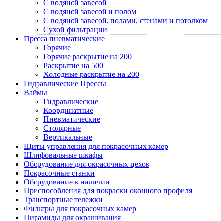
C водяной завесой
C водяной завесой и полом
C водяной завесой, полами, стенами и потолком
Cухой фильтрации
Пресса пневматические
Горячие
Горячие раскрытие на 200
Раскрытие на 500
Холодные раскрытие на 200
Гидравлические Прессы
Ваймы
Гидравлические
Координатные
Пневматические
Столярные
Вертикальные
Щиты управления для покрасочных камер
Шлифовальные шкафы
Оборудование для окрасочных цехов
Покрасочные станки
Оборудование в наличии
Приспособления для покраски оконного профиля
Транспортные тележки
Фильтры для покрасочных камер
Пирамиды для окрашивания