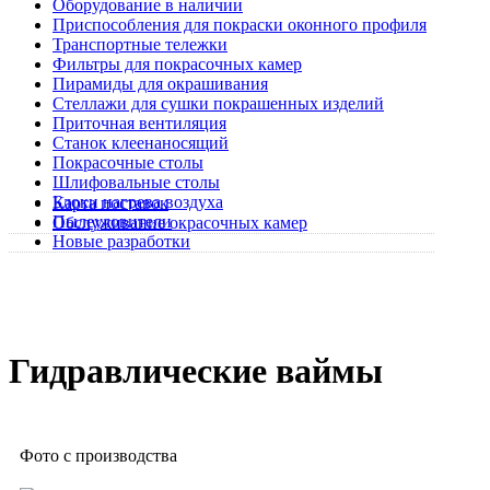
Оборудование в наличии
Приспособления для покраски оконного профиля
Транспортные тележки
Фильтры для покрасочных камер
Пирамиды для окрашивания
Стеллажи для сушки покрашенных изделий
Приточная вентиляция
Станок клеенаносящий
Покрасочные столы
Шлифовальные столы
Блоки нагрева воздуха
Карта поставок
Пылеуловители
Обслуживание окрасочных камер
Новые разработки
Гидравлические ваймы
Фото с производства