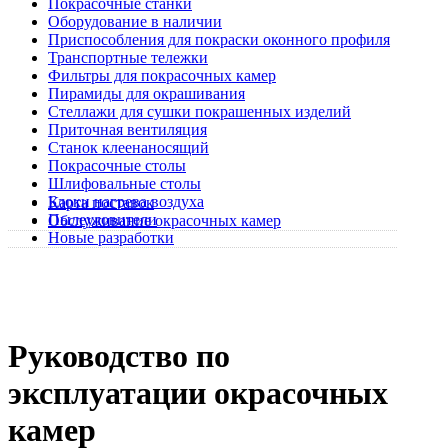
Покрасочные станки
Оборудование в наличии
Приспособления для покраски оконного профиля
Транспортные тележки
Фильтры для покрасочных камер
Пирамиды для окрашивания
Стеллажи для сушки покрашенных изделий
Приточная вентиляция
Станок клеенаносящий
Покрасочные столы
Шлифовальные столы
Блоки нагрева воздуха
Карта поставок
Пылеуловители
Обслуживание окрасочных камер
Новые разработки
Руководство по
эксплуатации окрасочных
камер