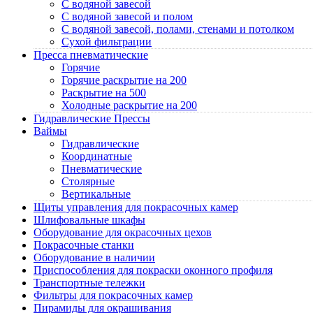
C водяной завесой
C водяной завесой и полом
C водяной завесой, полами, стенами и потолком
Cухой фильтрации
Пресса пневматические
Горячие
Горячие раскрытие на 200
Раскрытие на 500
Холодные раскрытие на 200
Гидравлические Прессы
Ваймы
Гидравлические
Координатные
Пневматические
Столярные
Вертикальные
Щиты управления для покрасочных камер
Шлифовальные шкафы
Оборудование для окрасочных цехов
Покрасочные станки
Оборудование в наличии
Приспособления для покраски оконного профиля
Транспортные тележки
Фильтры для покрасочных камер
Пирамиды для окрашивания