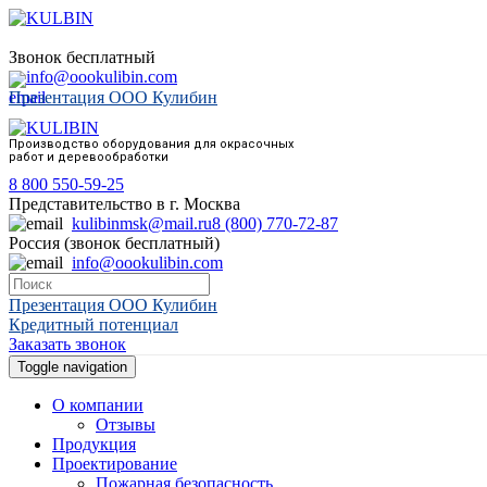
Звонок бесплатный
info@oookulibin.com
Презентация ООО Кулибин
Производство оборудования для окрасочных
работ и деревообработки
8 800 550-59-25
Представительство в г. Москва
kulibinmsk@mail.ru
8 (800) 770-72-87
Россия (звонок бесплатный)
info@oookulibin.com
Презентация ООО Кулибин
Кредитный потенциал
Заказать звонок
Toggle navigation
О компании
Отзывы
Продукция
Проектирование
Пожарная безопасность