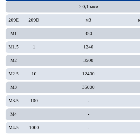
> 0,1 мкм
209Е
209D
м3
M1
350
M1.5
1
1240
M2
3500
M2.5
10
12400
МЗ
35000
М3.5
100
-
М4
-
М4.5
1000
-