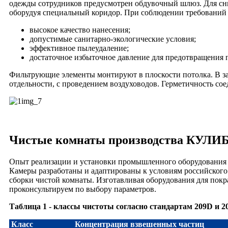
одежды сотрудников предусмотрен обдувочный шлюз. Для сни
оборудуя специальный коридор. При соблюдении требований к
высокое качество нанесения;
допустимые санитарно-экологические условия;
эффективное пылеудаление;
достаточное избыточное давление для предотвращения 
Фильтрующие элементы монтируют в плоскости потолка. В за
отдельности, с проведением воздуховодов. Герметичность со
Чистые комнаты производства КУЛ
Опыт реализации и установки промышленного оборудования 
Камеры разработаны и адаптированы к условиям российского
сборки чистой комнаты. Изготавливая оборудования для покр
проконсультируем по выбору параметров.
Таблица 1 - классы чистоты согласно стандартам 209D и 2
Класс
Концентрация взвешенных частиц