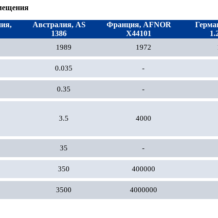
омещения
ия,
Австралия, AS
Франция, AFNOR
Герма
1386
X44101
1.
1989
1972
0.035
-
0.35
-
3.5
4000
35
-
350
400000
3500
4000000