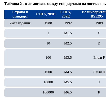
Таблица 2 - взаимосвязь между стандартами на чистые п
Страна и
США,
Великобритан
США,209D
стандарт
209E
BS5295
Дата издания
1988
1992
1989
1
M1.5
С
10
M2.5
D
100
M3.5
E или F
1000
M4.5
G или H
10000
M5.5
J
100000
M6.5
К