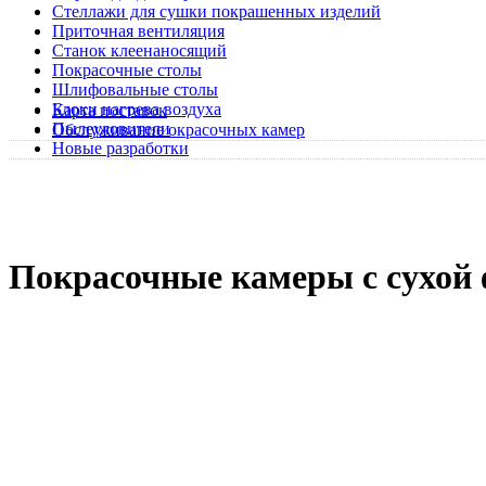
Стеллажи для сушки покрашенных изделий
Приточная вентиляция
Станок клеенаносящий
Покрасочные столы
Шлифовальные столы
Блоки нагрева воздуха
Карта поставок
Пылеуловители
Обслуживание окрасочных камер
Новые разработки
Покрасочные камеры с сухой