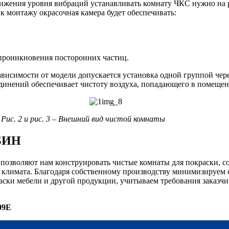
жения уровня вибраций устанавливать комнату ЧКС нужно на р
 монтажу окрасочная камера будет обеспечивать:
проникновения посторонних частиц.
висимости от модели допускается установка одной группой чер
единений обеспечивает чистоту воздуха, попадающего в помещен
Рис. 2 и рис. 3 – Внешний вид чистой комнаты
ИБИН
позволяют нам конструировать чистые комнаты для покраски, с
 климата. Благодаря собственному производству минимизируем 
аски мебели и другой продукции, учитываем требования заказч
09Е