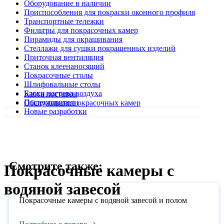
Оборудование в наличии
Приспособления для покраски оконного профиля
Транспортные тележки
Фильтры для покрасочных камер
Пирамиды для окрашивания
Стеллажи для сушки покрашенных изделий
Приточная вентиляция
Станок клеенаносящий
Покрасочные столы
Шлифовальные столы
Блоки нагрева воздуха
Карта поставок
Пылеуловители
Обслуживание окрасочных камер
Новые разработки
Смотрите также:
Покрасочные камеры с
водяной завесой
Покрасочные камеры с водяной завесой и полом