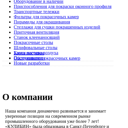
Оборудование в наличии
Приспособления для покраски оконного профиля
Транспортные тележки
Фильтры для покрасочных камер
Пирамиды для окрашивания
Стеллажи для сушки покрашенных изделий
Приточная вентиляция
Станок клеенаносящий
Покрасочные столы
Шлифовальные столы
Блоки нагрева воздуха
Карта поставок
Пылеуловители
Обслуживание окрасочных камер
Новые разработки
О компании
Наша компания динамично развивается и занимает
уверенные позиции на современном рынке
промышленного оборудования уже более 7 лет!
«КУЛИБИН» была образована в Санкт-Петербурге и