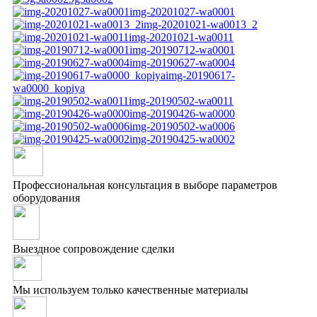
img-20201027-wa0001
img-20201021-wa0013_2
img-20201021-wa0011
img-20190712-wa0001
img-20190627-wa0004
img-20190617-
wa0000_kopiya
img-20190502-wa0011
img-20190426-wa0000
img-20190502-wa0006
img-20190425-wa0002
Профессиональная консультация в выборе параметров
оборудования
Выездное сопровождение сделки
Мы используем только качественные материалы