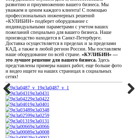
развитию и приумножению вашего бизнеса. Мы
уважаем и ценим каждого клиента! С помощью
профессиональных инженерных решений
«КУЛИБИН» подберет оборудование с
индивидуальными параметрами с учетом ваших
пожеланий специально для вашего бизнеса. Наше
производство находится в Санкт-Петербурге.
Доставка осуществляется в пределах и за пределами
КАД, а также в любой регион России. Мы поставляем
наше оборудование по всей стране.
«КУЛИБИН» —
это лучшее решение для вашего бизнеса.
Здесь
представлены примеры наших работ, еще больше фото
и видео ищите на наших страницах в социальных
сетях!
9g3a0487_v_1
9g3a0431
Previous
Next
9g3a0422
9g3a0401
9g3a0348
9g3a0259
9g3a0131
9g3a0066
9g3a0008
9g3a0002