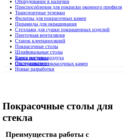
Оборудование в наличии
Приспособления для покраски оконного профиля
Транспортные тележки
Фильтры для покрасочных камер
Пирамиды для окрашивания
Стеллажи для сушки покрашенных изделий
Приточная вентиляция
Станок клеенаносящий
Покрасочные столы
Шлифовальные столы
Блоки нагрева воздуха
Карта поставок
Пылеуловители
Обслуживание окрасочных камер
Новые разработки
Покрасочные столы для
стекла
Преимущества работы с