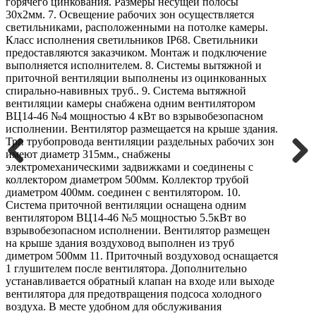
горячего цинкования. Размеры несущей полосы
30х2мм. 7. Освещение рабочих зон осуществляется
светильниками, расположенными на потолке камеры.
Класс исполнения светильников IP68. Светильники
предоставляются заказчиком. Монтаж и подключение
выполняется исполнителем. 8. Системы вытяжной и
приточной вентиляции выполнены из оцинкованных
спирально-навивных труб.. 9. Система вытяжной
вентиляции камеры снабжена одним вентилятором
ВЦ14-46 №4 мощностью 4 кВт во взрывобезопасном
исполнении. Вентилятор размещается на крыше здания.
Три трубопровода вентиляции раздельных рабочих зон
имеют диаметр 315мм., снабжены
электромеханическими задвижками и соединены с
Previous
Next
коллектором диаметром 500мм. Коллектор трубой
диаметром 400мм. соединен с вентилятором. 10.
Система приточной вентиляции оснащена одним
вентилятором ВЦ14-46 №5 мощностью 5.5кВт во
взрывобезопасном исполнении. Вентилятор размещен
на крыше здания воздуховод выполнен из труб
диметром 500мм 11. Приточный воздуховод оснащается
1 глушителем после вентилятора. Дополнительно
устанавливается обратный клапан на входе или выходе
вентилятора для предотвращения подсоса холодного
воздуха. В месте удобном для обслуживания