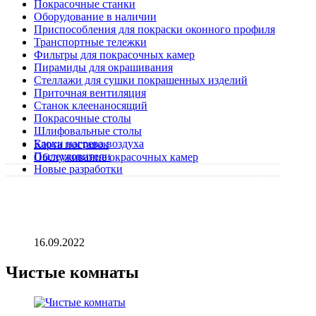
Покрасочные станки
Оборудование в наличии
Приспособления для покраски оконного профиля
Транспортные тележки
Фильтры для покрасочных камер
Пирамиды для окрашивания
Стеллажи для сушки покрашенных изделий
Приточная вентиляция
Станок клеенаносящий
Покрасочные столы
Шлифовальные столы
Блоки нагрева воздуха
Карта поставок
Пылеуловители
Обслуживание окрасочных камер
Новые разработки
16.09.2022
Чистые комнаты