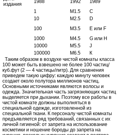
1988
1992
1989
издания
1
M1.5
С
10
M2.5
D
100
M3.5
E или F
1000
M4.5
G или H
10000
M5.5
J
100000
M6.5
К
Таким образом в воздухе чистой комнаты класса
100 может быть взвешено не более 100 частиц/
куб.фут (2 — 4 частицы/литр). Для сравнения
приведем такую цифру: каждую минуту человек
создает около полутора миллионов частиц.
Основными источниками являются волосы и
одежда. Значительная часть загрязняющих частиц
выделяется при дыхании. Поэтому все работы в
чистой комнате должны выполняться в
специальной одежде, изготовленной из
специальной ткани. К персоналу чистой комнаты
предъявляется ряд требований, связанных с их
личной гигиеной: от запрета на использование
косметики и ношение бороды до запрета на