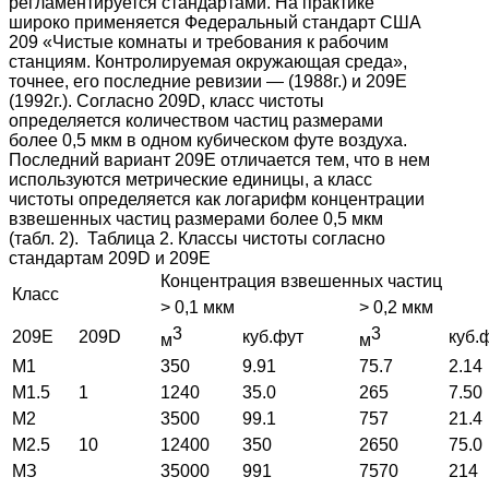
регламентируется стандартами.
На практике
широко применяется Федеральный стандарт США
209 «Чистые комнаты и требования к рабочим
станциям. Контролируемая окружающая среда»,
точнее, его последние ревизии — (1988г.) и 209Е
(1992г.). Согласно 209D, класс чистоты
определяется количеством частиц размерами
более 0,5 мкм в одном кубическом футе воздуха.
Последний вариант 209Е отличается тем, что в нем
используются метрические единицы, а класс
чистоты определяется как логарифм концентрации
взвешенных частиц размерами более 0,5 мкм
(табл. 2).
Таблица 2. Классы чистоты согласно
стандартам 209D и 209Е
Концентрация взвешенных частиц
Класс
> 0,1 мкм
> 0,2 мкм
3
3
209Е
209D
куб.фут
куб.
м
м
M1
350
9.91
75.7
2.14
M1.5
1
1240
35.0
265
7.50
M2
3500
99.1
757
21.4
M2.5
10
12400
350
2650
75.0
МЗ
35000
991
7570
214