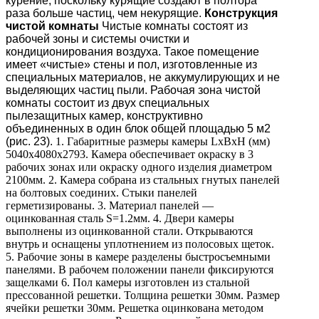
курение, поскольку курящие создают в полтора
раза больше частиц, чем некурящие.
Конструкция
чистой комнаты
Чистые комнаты состоят из
рабочей зоны и системы очистки и
кондиционирования воздуха. Такое помещение
имеет «чистые» стены и пол, изготовленные из
специальных материалов, не аккумулирующих и не
выделяющих частиц пыли.
Рабочая зона чистой
комнаты состоит из двух специальных
пылезащитных камер, конструктивно
объединенных в один блок общей площадью 5 м2
(рис. 23).
1. Габаритные размеры камеры LxBxH (мм)
5040х4080х2793. Камера обеспечивает окраску в 3
рабочих зонах или окраску одного изделия диаметром
2100мм. 2. Камера собрана из стальных гнутых панелей
на болтовых соединих. Стыки панелей
герметизированы. 3. Материал панелей —
оцинкованная сталь S=1.2мм. 4. Двери камеры
выполнены из оцинкованной стали. Открываются
внутрь и оснащены уплотнением из полосовых щеток.
5. Рабочие зоны в камере разделены быстросъемными
панелями. В рабочем положении панели фиксируются
защелками 6. Пол камеры изготовлен из стальной
прессованной решетки. Толщина решетки 30мм. Размер
ячейки решетки 30мм. Решетка оцинкована методом