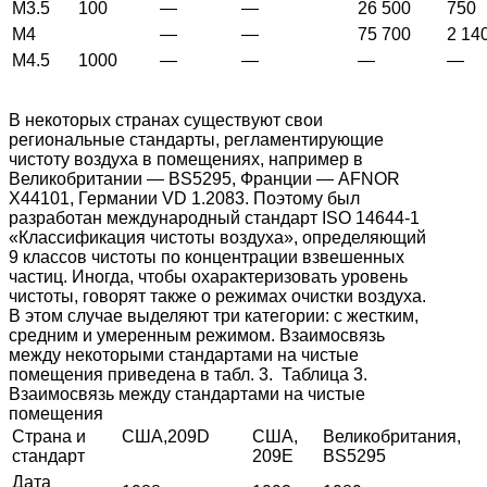
М3.5
100
—
—
26 500
750
М4
—
—
75 700
2 14
М4.5
1000
—
—
—
—
В некоторых странах существуют свои
региональные стандарты, регламентирующие
чистоту воздуха в помещениях, например в
Великобритании — BS5295, Франции — AFNOR
X44101, Германии VD 1.2083. Поэтому был
разработан международный стандарт ISO 14644-1
«Классификация чистоты воздуха», определяющий
9 классов чистоты по концентрации взвешенных
частиц. Иногда, чтобы охарактеризовать уровень
чистоты, говорят также о режимах очистки воздуха.
В этом случае выделяют три категории: с жестким,
средним и умеренным режимом. Взаимосвязь
между некоторыми стандартами на чистые
помещения приведена в табл. 3.
Таблица 3.
Взаимосвязь между стандартами на чистые
помещения
Страна и
США,209D
США,
Великобритания,
стандарт
209E
BS5295
Дата