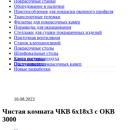
Покрасочные станки
Оборудование в наличии
Приспособления для покраски оконного профиля
Транспортные тележки
Фильтры для покрасочных камер
Пирамиды для окрашивания
Стеллажи для сушки покрашенных изделий
Приточная вентиляция
Станок клеенаносящий
Покрасочные столы
Шлифовальные столы
Блоки нагрева воздуха
Карта поставок
Пылеуловители
Обслуживание окрасочных камер
Новые разработки
16.08.2022
Чистая комната ЧКВ 6х18х3 с ОКВ
3000