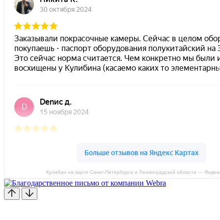
Кулибин на карте Санкт‑Петербурга и Ленинградской области — Яндек