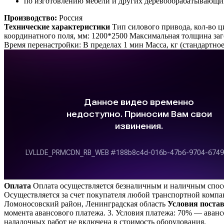
по изготовлению мебели и других деревообрабатывающи
Производство:
Россия
Технические характеристики
Тип силового привода, кол-во ц
координатного поля, мм: 1200*2500 Максимальная толщина заго
Время перенастройки: В пределах 1 мин Масса, кг (стандартное
Оплата
Оплата осуществляется безналичным и наличным спосо
Осуществляется за счет покупателя любой транспортной комп
Ломоносовский район, Ленинградская область
Условия поста
момента авансового платежа. 3. Условия платежа: 70% — авансо
наладочных работ не включена в стоимость оборудования.