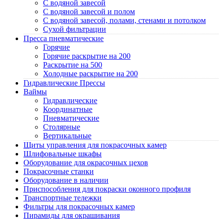
C водяной завесой
C водяной завесой и полом
C водяной завесой, полами, стенами и потолком
Cухой фильтрации
Пресса пневматические
Горячие
Горячие раскрытие на 200
Раскрытие на 500
Холодные раскрытие на 200
Гидравлические Прессы
Ваймы
Гидравлические
Координатные
Пневматические
Столярные
Вертикальные
Щиты управления для покрасочных камер
Шлифовальные шкафы
Оборудование для окрасочных цехов
Покрасочные станки
Оборудование в наличии
Приспособления для покраски оконного профиля
Транспортные тележки
Фильтры для покрасочных камер
Пирамиды для окрашивания