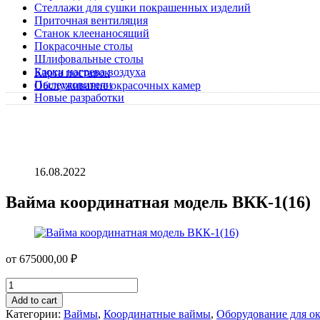
Стеллажи для сушки покрашенных изделий
Приточная вентиляция
Станок клеенаносящий
Покрасочные столы
Шлифовальные столы
Блоки нагрева воздуха
Карта поставок
Пылеуловители
Обслуживание окрасочных камер
Новые разработки
16.08.2022
Вайма координатная модель ВКК-1(16)
от
675000,00
₽
Вайма
координатная
Add to cart
модель
Категории:
Ваймы
,
Координатные ваймы
,
Оборудование для о