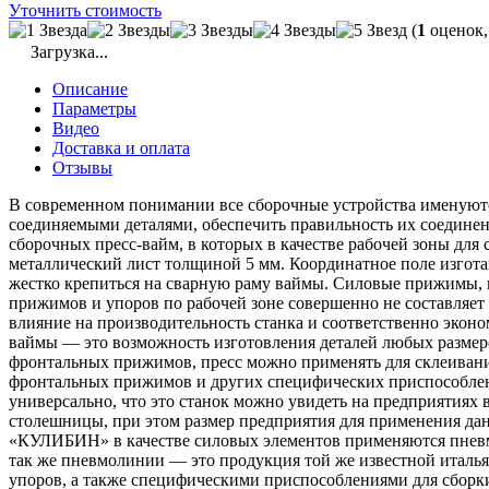
ВКК-1(16)
Уточнить стоимость
quantity
(
1
оценок,
Загрузка...
Описание
Параметры
Видео
Доставка и оплата
Отзывы
В современном понимании все сборочные устройства именуютс
соединяемыми деталями, обеспечить правильность их соединен
сборочных пресс-вайм, в которых в качестве рабочей зоны дл
металлический лист толщиной 5 мм. Координатное поле изготав
жестко крепиться на сварную раму ваймы. Силовые прижимы, 
прижимов и упоров по рабочей зоне совершенно не составляет
влияние на производительность станка и соответственно эко
ваймы — это возможность изготовления деталей любых размеро
фронтальных прижимов, пресс можно применять для склеивани
фронтальных прижимов и других специфических приспособлен
универсально, что это станок можно увидеть на предприятиях
столешницы, при этом размер предприятия для применения дан
«КУЛИБИН» в качестве силовых элементов применяются пневм
так же пневмолинии — это продукция той же известной италь
упоров, а также специфическими приспособлениями для сборк