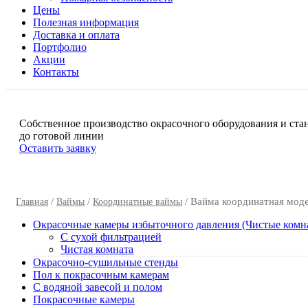
Цены
Полезная информация
Доставка и оплата
Портфолио
Акции
Контакты
Собственное производство окрасочного оборудования и ста
до готовой линии
Оставить заявку
/
/
/ Вайма координатная мод
Главная
Ваймы
Координатные ваймы
Окрасочные камеры избыточного давления (Чистые комн
C сухой фильтрацией
Чистая комната
Окрасочно-сушильные стенды
Пол к покрасочным камерам
C водяной завесой и полом
Покрасочные камеры