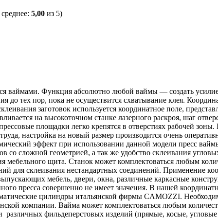
 среднее:
5,00
из 5)
я ваймами. Функция абсолютно любой ваймы — создать усилие,
ия до тех пор, пока не осуществится схватывание клея. Коорди
я склеивания заготовок используется координатное поле, предс
ливается на высокоточном станке лазерного раскроя, шаг отвер
прессовые площадки легко крепятся в отверстиях рабочей зоны
 труда, настройка на новый размер производится очень операти
номический эффект при использовании данной модели пресс вай
в со сложной геометрией, а так же удобство склеивания угловы
я мебельного щита. Станок может комплектоваться любым коли
ий для склеивания нестандартных соединений. Применение коо
 выпускающих мебель, двери, окна, различные каркасные констр
ного пресса совершенно не имеет значения. В нашей координат
атические цилиндры итальянской фирмы CAMOZZI. Необходимо 
янской компании. Вайма может комплектоваться любым количес
и различных фильдеперстовых изделий (прямые, косые, угловые