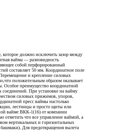
 которое должно исключить зазор между
натная вайма — разновидность
тавляющее собой перфорированный
стий составляет 50 мм. Координатное поле
. Перемещение и крепление силовых
вно,что положительным образом оказывает
мы. Особое преимущество координатной
х соединений. При установке на вайму
чеством силовых прижимов, упоров,
рдинатной пресс ваймы настолько
укции, лестницы и просто щиты или
ной вайме ВКК-1(16) от компании
отметить что все управление ваймой, а
твом вертикальных и горизонтальных
 башмаки). Для предотвращения вылета