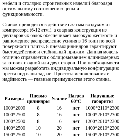
мебели и столярно-строительных изделий благодаря
оптимальному соотношению цены и
функциональности.
Станок приводится в действие сжатым воздухом от
компрессора (6-12 атм.), а сварная конструкция из
двутавровых балок обеспечивает высокую жесткость и
равномерное распределение усилия в 16 тонн по всей
поверхности плиты. 8 пневмоцилиндров гарантируют
быстродействие и стабильный прижим. Данная модель
отлично справляется с облицовыванием длинномерных
заготовок с одной или двух сторон. При необходимости
мы можем разработать индивидуальную конфигурацию
пресса под ваши задачи. Простота использования и
надёжность — главные преимущества этого станка.
Пневмо
Нагрев
Наружные
Размеры
Усилие
цилиндры
60°С
габариты
1000*2000
8
16
нет
1000*2110*2300
1000*2500
8
16
нет
1000*2610*2300
1200*2500
8
16
нет
1200*2610*2300
1400*2500
10
20
нет
1400*2610*2300
1500*2500
10
20
нет
1500*2610*2300