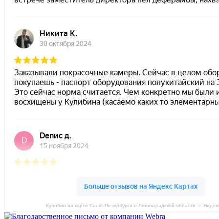
Кулибин на карте Санкт‑Петербурга и Ленинградской области — Яндек