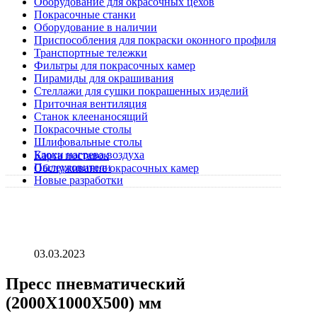
Оборудование для окрасочных цехов
Покрасочные станки
Оборудование в наличии
Приспособления для покраски оконного профиля
Транспортные тележки
Фильтры для покрасочных камер
Пирамиды для окрашивания
Стеллажи для сушки покрашенных изделий
Приточная вентиляция
Станок клеенаносящий
Покрасочные столы
Шлифовальные столы
Блоки нагрева воздуха
Карта поставок
Пылеуловители
Обслуживание окрасочных камер
Новые разработки
03.03.2023
Пресс пневматический
(2000Х1000Х500) мм