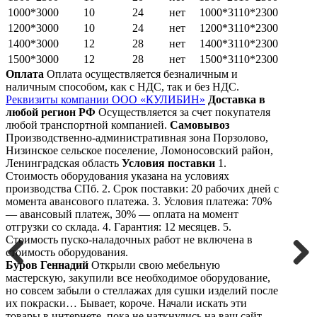
1000*3000
10
24
нет
1000*3110*2300
1200*3000
10
24
нет
1200*3110*2300
1400*3000
12
28
нет
1400*3110*2300
1500*3000
12
28
нет
1500*3110*2300
Оплата
Оплата осуществляется безналичным и
наличным способом, как с НДС, так и без НДС.
Реквизиты компании ООО «КУЛИБИН»
Доставка в
любой регион РФ
Осуществляется за счет покупателя
любой транспортной компанией.
Самовывоз
Производственно-административная зона Порзолово,
Низинское сельское поселение, Ломоносовский район,
Ленинградская область
Условия поставки
1.
Стоимость оборудования указана на условиях
производства СПб. 2. Срок поставки: 20 рабочих дней с
момента авансового платежа. 3. Условия платежа: 70%
— авансовый платеж, 30% — оплата на момент
отгрузки со склада. 4. Гарантия: 12 месяцев. 5.
Стоимость пуско-наладочных работ не включена в
стоимость оборудования.
Буров Геннадий
Открыли свою мебельную
Previous
Next
мастерскую, закупили все необходимое оборудование,
но совсем забыли о стеллажах для сушки изделий после
их покраски… Бывает, короче. Начали искать эти
товары в интернете, пока не наткнулись на ваш сайт.